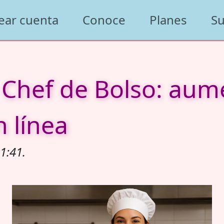
ear cuenta
Conoce
Planes
Su
 Chef de Bolso: aum
n línea
1:41.