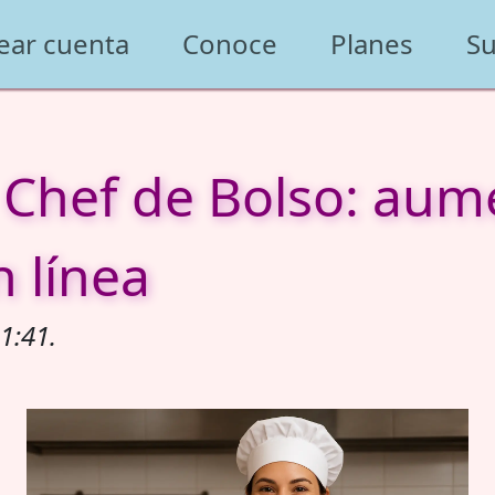
ear cuenta
Conoce
Planes
Su
 Chef de Bolso: aum
n línea
1:41.