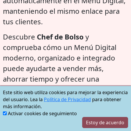
automáticamente en el Menú Digital,
manteniendo el mismo enlace para
tus clientes.
Descubre
Chef de Bolso
y
comprueba cómo un Menú Digital
moderno, organizado e integrado
puede ayudarte a vender más,
ahorrar tiempo y ofrecer una
experiencia profesional a tus clientes.
Este sitio web utiliza cookies para mejorar la experiencia
del usuario. Lea la
Política de Privacidad
para obtener
más información.
Activar cookies de seguimiento
No lo dejes para después y instala
Estoy de acuerdo
Chef de Bolso ahora.