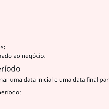
s;
nado ao negócio.
eríodo
r uma data inicial e uma data final para
eríodo;