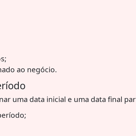
s;
nado ao negócio.
eríodo
r uma data inicial e uma data final para
eríodo;