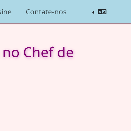
sine
Contate-nos
 no Chef de