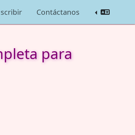
scribir
Contáctanos
mpleta para