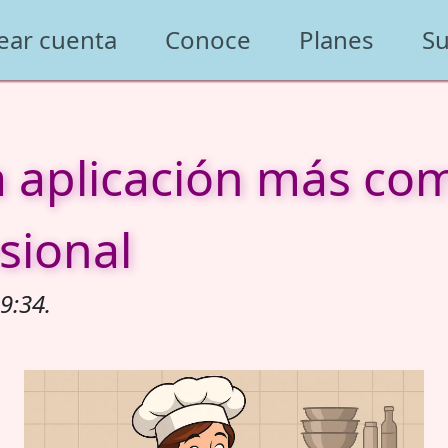
ear cuenta
Conoce
Planes
Su
la aplicación más co
sional
9:34.