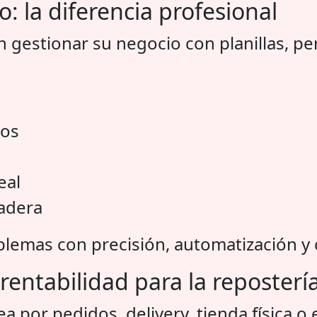
o: la diferencia profesional
 gestionar su negocio con planillas, p
ios
eal
dadera
blemas con precisión, automatización y c
 rentabilidad para la reposte
ea por pedidos, delivery, tienda física 