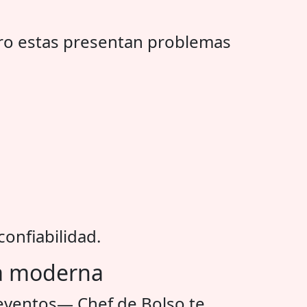
ero estas presentan problemas
onfiabilidad.
ría moderna
o eventos— Chef de Bolso te