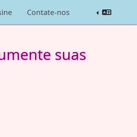
sine
Contate-nos
 aumente suas