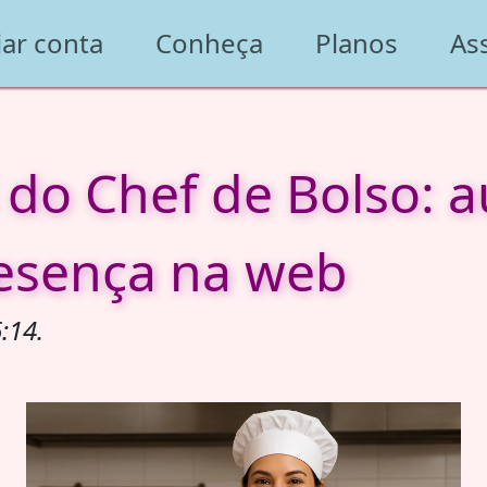
iar conta
Conheça
Planos
As
l do Chef de Bolso:
resença na web
:14.