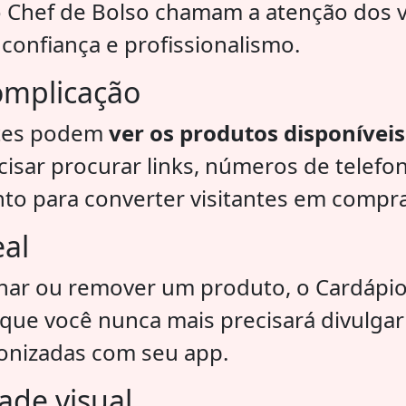
o Chef de Bolso chamam a atenção dos 
confiança e profissionalismo.
omplicação
entes podem
ver os produtos disponívei
sar procurar links, números de telefon
nto para converter visitantes em compr
eal
onar ou remover um produto, o Cardápio 
 que você nunca mais precisará divulga
ronizadas com seu app.
ade visual