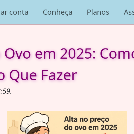
iar conta
Conheça
Planos
As
o Ovo em 2025: Como
 o Que Fazer
:59.